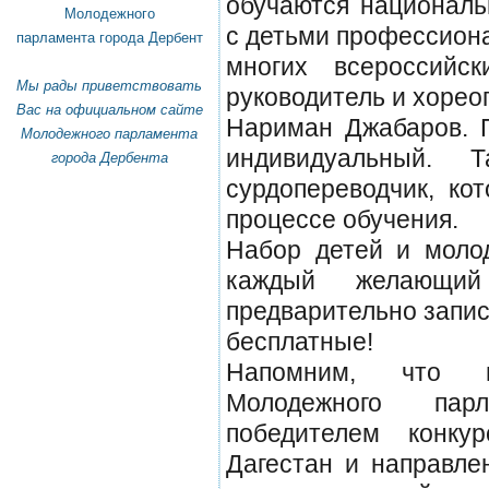
обучаются националь
Молодежного
с детьми профессиона
парламента города Дербент
многих всероссийск
Мы рады приветствовать
руководитель и хоре
Вас на официальном сайте
Нариман Джабаров. П
Молодежного парламента
индивидуальный.
города Дербента
сурдопереводчик, ко
процессе обучения.
Набор детей и моло
каждый желающий
предварительно записа
бесплатные!
Напомним, что п
Молодежного пар
победителем конку
Дагестан и направле