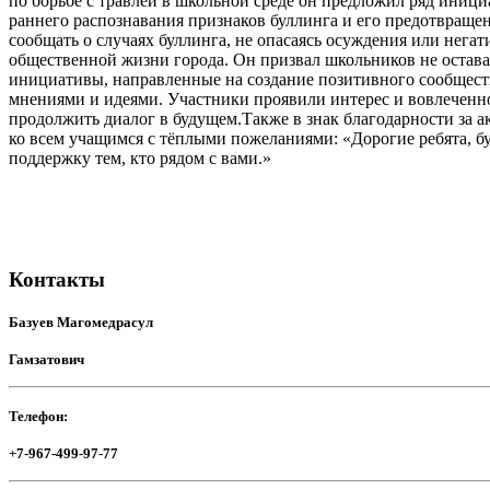
по борьбе с травлей в школьной среде он предложил ряд иниц
раннего распознавания признаков буллинга и его предотвраще
сообщать о случаях буллинга, не опасаясь осуждения или нег
общественной жизни города. Он призвал школьников не остав
инициативы, направленные на создание позитивного сообществ
мнениями и идеями. Участники проявили интерес и вовлеченнос
продолжить диалог в будущем.Также в знак благодарности за 
ко всем учащимся с тёплыми пожеланиями: «Дорогие ребята, бу
поддержку тем, кто рядом с вами.»
Контакты
Базуев Магомедрасул
Гамзатович
Телефон:
+7-967-499-97-77