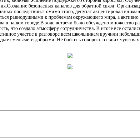
иатив, включая:Усиление поддержки со стороны взрослых: Обуче
ния.Создание безопасных каналов для обратной связи: Организа
ативных последствий.Помимо этого, депутат акцентировал внима
аться равнодушными к проблемам окружающего мира, а активно 
а в нашем городе.В ходе встречи было обсуждено множество ра
ть, что создало атмосферу сотрудничества. В итоге все остали
активное участие в разговоре всем школьникам вручили небольш
дьте смелыми и добрыми. Не бойтесь говорить о своих чувствах