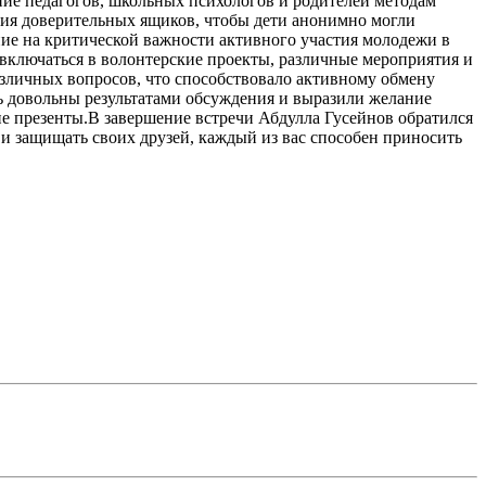
ние педагогов, школьных психологов и родителей методам
ция доверительных ящиков, чтобы дети анонимно могли
ние на критической важности активного участия молодежи в
включаться в волонтерские проекты, различные мероприятия и
зличных вопросов, что способствовало активному обмену
сь довольны результатами обсуждения и выразили желание
ие презенты.В завершение встречи Абдулла Гусейнов обратился
 и защищать своих друзей, каждый из вас способен приносить