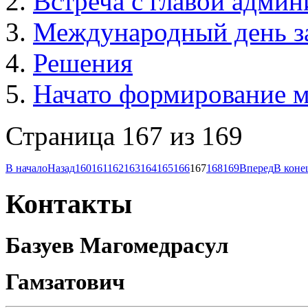
Встреча с главой адми
Международный день з
Решения
Начато формирование м
Страница 167 из 169
В начало
Назад
160
161
162
163
164
165
166
167
168
169
Вперед
В коне
Контакты
Базуев Магомедрасул
Гамзатович