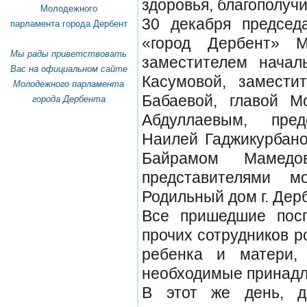
здоровья, благополуч
Молодежного
30 декабря председ
парламента города Дербент
«город Дербент» 
Мы рады приветствовать
заместителем начал
Вас на официальном сайте
Касумовой, замести
Молодежного парламента
Бабаевой, главой М
города Дербента
Абдуллаевым, пред
Наилей Гаджикурбано
Байрамом Мамед
представителями м
Родильный дом г. Дерб
Все пришедшие посп
прочих сотрудников р
ребенка и матери,
необходимые принадл
В этот же день, д